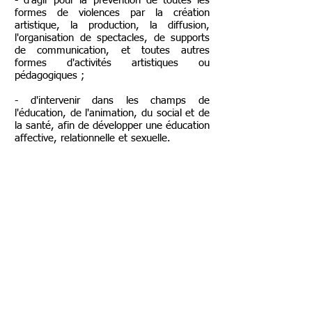
- d’agir pour la prévention de toutes les
formes de violences par la création
artistique, la production, la diffusion,
l'organisation de spectacles, de supports
de communication, et toutes autres
formes d'activités artistiques ou
pédagogiques ;
- d'intervenir dans les champs de
l'éducation, de l'animation, du social et de
la santé, afin de développer une éducation
affective, relationnelle et sexuelle.
Les projets développés sont proposés aux
publics suivants :
enfants
adolescents (collégiens et lycéens)
adultes
professionnels œuvrant dans les domaines
de l’éducation, du social et de la santé.